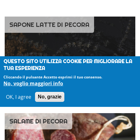
SAPONE LATTE DI PECORA
QUESTO SITO UTILIZZA COOKIE PER MIGLIORARE LA
TUA ESPERIENZA
Cliccando il pulsante Accetto esprimi il tuo consenso.
No, voglio maggiori info
SCOPRI
OK, I agree
No, grazie
SALAME DI PECORA