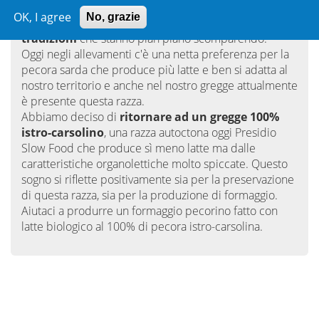
autoctone
è fondamentale
per
mantenere la
OK, I agree
No, grazie
biodiversità
ma anche per mantenere quelle
tradizioni
che stanno pian piano scomparendo.
Oggi negli allevamenti c'è una netta preferenza per la
pecora sarda che produce più latte e ben si adatta al
nostro territorio e anche nel nostro gregge attualmente
è presente questa razza.
Abbiamo deciso di
ritornare ad un gregge 100%
istro-carsolino
, una razza autoctona oggi Presidio
Slow Food che produce sì meno latte ma dalle
caratteristiche organolettiche molto spiccate. Questo
sogno si riflette positivamente sia per la preservazione
di questa razza, sia per la produzione di formaggio.
Aiutaci a produrre un formaggio pecorino fatto con
latte biologico al 100% di pecora istro-carsolina.