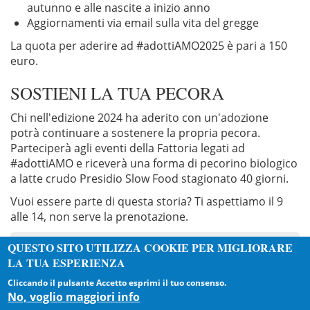
autunno e alle nascite a inizio anno
Aggiornamenti via email sulla vita del gregge
La quota per aderire ad #adottiAMO2025 è pari a 150
euro.
SOSTIENI LA TUA PECORA
Chi nell'edizione 2024 ha aderito con un'adozione
potrà continuare a sostenere la propria pecora.
Parteciperà agli eventi della Fattoria legati ad
#adottiAMO e riceverà una forma di pecorino biologico
a latte crudo Presidio Slow Food stagionato 40 giorni.
Vuoi essere parte di questa storia? Ti aspettiamo il 9
alle 14, non serve la prenotazione.
QUESTO SITO UTILIZZA COOKIE PER MIGLIORARE
LA TUA ESPERIENZA
PERCHÉ DARCI FIDUCIA
Cliccando il pulsante Accetto esprimi il tuo consenso.
No, voglio maggiori info
La
preservazione
del territorio e delle sue specie