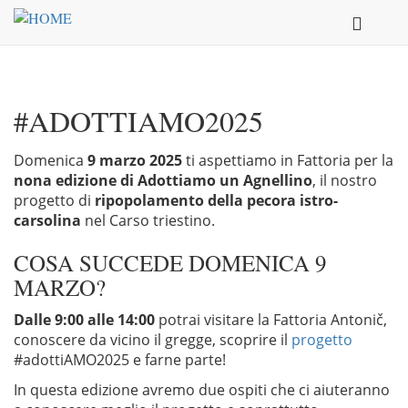
Salta al contenuto principale
Toggle
navigatio
#ADOTTIAMO2025
Domenica
9 marzo 2025
ti aspettiamo in Fattoria per la
nona edizione di Adottiamo un Agnellino
, il nostro
progetto di
ripopolamento della pecora istro-
carsolina
nel Carso triestino.
COSA SUCCEDE DOMENICA 9
MARZO?
Dalle 9:00 alle 14:00
potrai visitare la Fattoria Antonič,
conoscere da vicino il gregge, scoprire il
progetto
#adottiAMO2025 e farne parte!
In questa edizione avremo due ospiti che ci aiuteranno